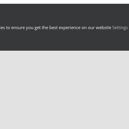
es to ensure you get the best experience on our website
Settings
Toutes les données pointent
vers la communauté du
LexTech Institute !
L’explosion du volume de données
numériques produites par [...]
Genesis blog
Cet article de blog marque le lancement du [...]