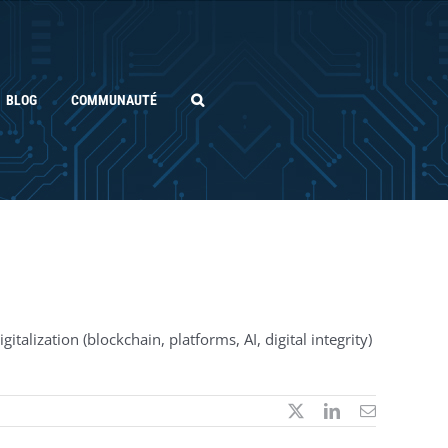
BLOG
COMMUNAUTÉ
talization (blockchain, platforms, AI, digital integrity)
X
LinkedIn
Email