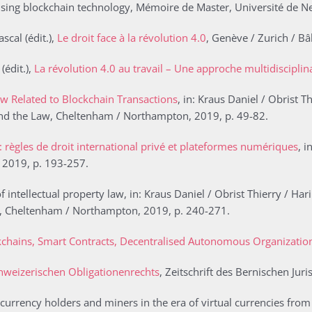
using blockchain technology, Mémoire de Master, Université de N
cal (édit.),
Le droit face à la révolution 4.0
, Genève / Zurich / Bâ
(édit.),
La révolution 4.0 au travail – Une approche multidisciplin
Law Related to Blockchain Transactions
, in: Kraus Daniel / Obrist Th
nd the Law, Cheltenham / Northampton, 2019, p. 49-82.
l : règles de droit international privé et plateformes numériques
, 
e 2019, p. 193-257.
intellectual property law, in: Kraus Daniel / Obrist Thierry / Hari 
, Cheltenham / Northampton, 2019, p. 240-271.
kchains, Smart Contracts, Decentralised Autonomous Organizatio
chweizerischen Obligationenrechts
, Zeitschrift des Bernischen Juri
ocurrency holders and miners in the era of virtual currencies from