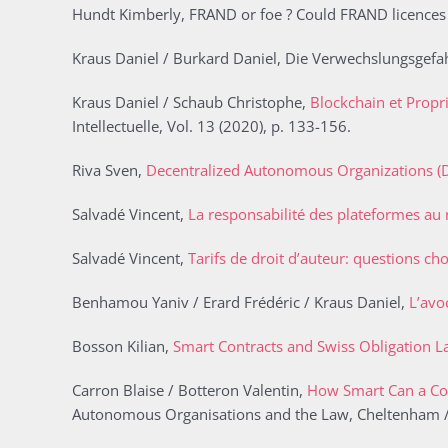
Hundt Kimberly, FRAND or foe ? Could FRAND licences l
Kraus Daniel / Burkard Daniel, Die Verwechslungsgefa
Kraus Daniel / Schaub Christophe,
Blockchain et Propri
Intellectuelle, Vol. 13 (2020), p. 133-156.
Riva Sven,
Decentralized Autonomous Organizations (D
Salvadé Vincent,
La responsabilité des plateformes au r
Salvadé Vincent,
Tarifs de droit d’auteur: questions cho
Benhamou Yaniv / Erard Frédéric / Kraus Daniel,
L’avoc
Bosson Kilian,
Smart Contracts and Swiss Obligation La
Carron Blaise / Botteron Valentin,
How Smart Can a Co
Autonomous Organisations and the Law, Cheltenham /