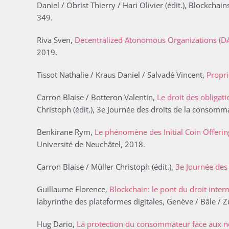
Daniel / Obrist Thierry / Hari Olivier (édit.), Block
349.
Riva Sven,
Decentralized Atonomous Organizations (DAOs
2019.
Tissot Nathalie / Kraus Daniel / Salvadé Vincent,
Propri
Carron Blaise / Botteron Valentin,
Le droit des obligati
Christoph (édit.), 3e Journée des droits de la consommat
Benkirane Rym,
Le phénomène des Initial Coin Offeri
Université de Neuchâtel, 2018.
Carron Blaise / Müller Christoph (édit.),
3e Journée des 
Guillaume Florence,
Blockchain: le pont du droit inter
labyrinthe des plateformes digitales, Genève / Bâle / Z
Hug Dario,
La protection du consommateur face aux nou