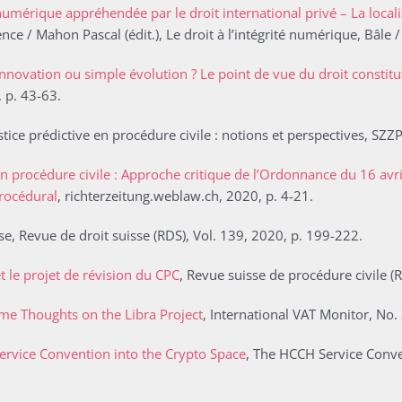
é numérique appréhendée par le droit international privé – La local
ence / Mahon Pascal (édit.), Le droit à l’intégrité numérique, Bâle
e innovation ou simple évolution ? Le point de vue du droit constit
, p. 43-63.
stice prédictive en procédure civile : notions et perspectives, SZ
n procédure civile : Approche critique de l’Ordonnance du 16 avr
procédural
, richterzeitung.weblaw.ch, 2020, p. 4-21.
se, Revue de droit suisse (RDS), Vol. 139, 2020, p. 199-222.
 le projet de révision du CPC
, Revue suisse de procédure civile (
me Thoughts on the Libra Project
, International VAT Monitor, No. 
rvice Convention into the Crypto Space
, The HCCH Service Conven