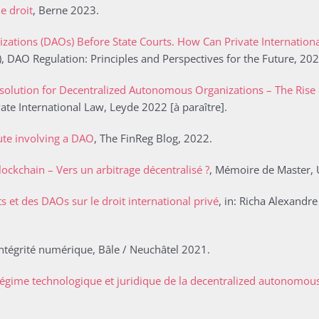
e droit
, Berne 2023.
tions (DAOs) Before State Courts. How Can Private International
), DAO Regulation: Principles and Perspectives for the Future, 2023
solution for Decentralized Autonomous Organizations – The Rise
ate International Law, Leyde 2022 [à paraître].
ute involving a DAO
, The FinReg Blog, 2022.
blockchain – Vers un arbitrage décentralisé ?
, Mémoire de Master, 
cts et des DAOs
sur le droit international privé
, in: Richa Alexandr
’intégrité numérique, Bâle / Neuchâtel 2021.
 régime technologique et juridique de la decentralized autonomou