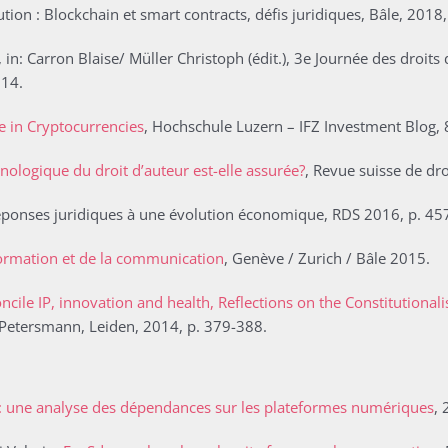
tion : Blockchain et smart contracts, défis juridiques, Bâle, 2018,
, in: Carron Blaise/ Müller Christoph (édit.), 3e Journée des droit
114.
e in Cryptocurrencies
, Hochschule Luzern – IFZ Investment Blog, 
hnologique du droit d’auteur est-elle assurée?
, Revue suisse de dro
Réponses juridiques à une évolution économique, RDS 2016, p. 45
nformation et de la communication
, Genève / Zurich / Bâle 2015.
ncile IP, innovation and health, Reflections on the Constitutional
h Petersmann, Leiden, 2014, p. 379-388.
 : une analyse des dépendances sur les plateformes numériques
, 