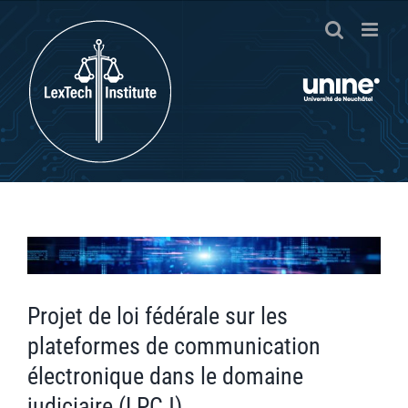
Passer
au
contenu
Voir
l'image
agrandie
Projet de loi fédérale sur les
plateformes de communication
électronique dans le domaine
judiciaire (LPCJ)