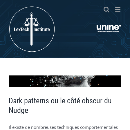
Passer
au
contenu
Voir
l'image
agrandie
Dark patterns ou le côté obscur du
Nudge
Il existe de nombreuses techniques comportementales