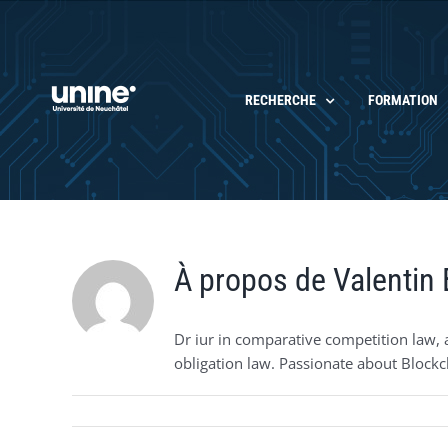
Passer
au
contenu
RECHERCHE
FORMATION
À propos de
Valentin 
Dr iur in comparative competition law, a
obligation law. Passionate about Blockc