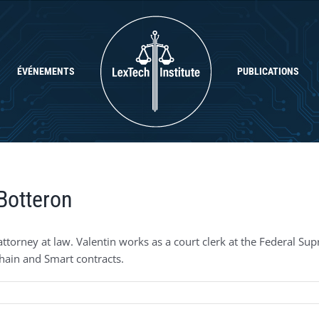
ÉVÉNEMENTS
PUBLICATIONS
Botteron
ttorney at law. Valentin works as a court clerk at the Federal Sup
hain and Smart contracts.