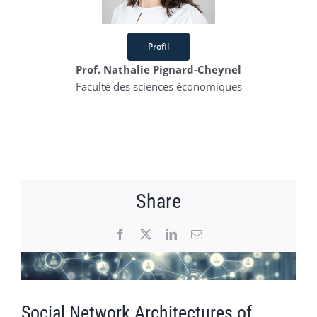
Profil
Prof. Nathalie Pignard-Cheynel
Faculté des sciences économiques
Share
Facebook
X
LinkedIn
Email
Voir
l'image
agrandie
Social Network Architectures of