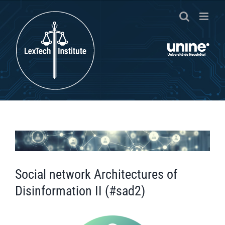
Passer
au
contenu
Voir
l'image
agrandie
Social network Architectures of
Disinformation II (#sad2)