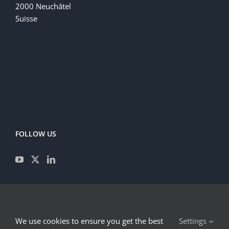
2000 Neuchâtel
Suisse
FOLLOW US
CONTACT
We use cookies to ensure you get the best
Settings
IMPRESSUM