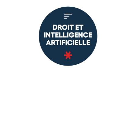
intelligence
artificielle
Le certificat de formation continue
(CAS) Droit et intelligence artificielle
vise à renforcer le rôle des
professions juridiques dans la
révolution induite par l’intelligence
artificielle (10 ECTS)
En savoir plus
Bachelor en