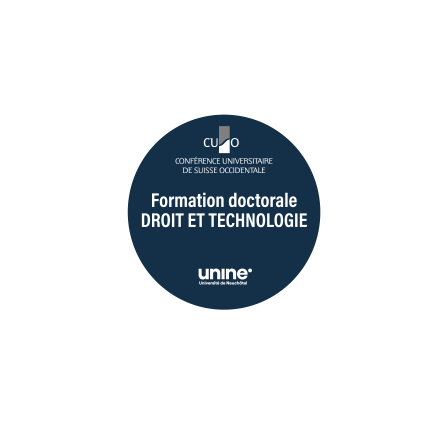
Formation
doctorale droit et
technologie
Le Cycle de rencontres doctorales «
Droit et technologie » est une série
de six rencontres qui visent à
engager une réflexion continue sur
le cadre juridique dans lequel la
technologie peut se développer en
prenant en considération les limites
techniques à l’application des règles
de droit
En savoir plus