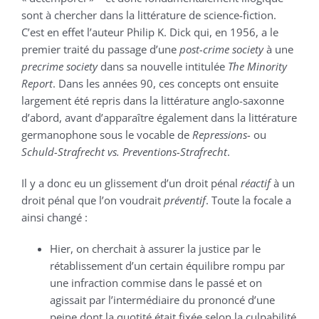
sont à chercher dans la littérature de science-fiction.
C’est en effet l’auteur Philip K. Dick qui, en 1956, a le
premier traité du passage d’une
post-crime society
à une
precrime socie
ty
dans sa nouvelle intitulée
The Minority
Report
. Dans les années 90, ces concepts ont ensuite
largement été repris dans la littérature anglo-saxonne
d’abord, avant d’apparaître également dans la littérature
germanophone sous le vocable de
Repressions-
ou
Schuld-Strafrecht
vs.
Preventions-Strafrecht
.
Il y a donc eu un glissement d’un droit pénal
réactif
à un
droit pénal que l’on voudrait
préventif
. Toute la focale a
ainsi changé :
Hier, on cherchait à assurer la justice par le
rétablissement d’un certain équilibre rompu par
une infraction commise dans le passé et on
agissait par l’intermédiaire du prononcé d’une
peine dont la quotité était fixée selon la culpabilité