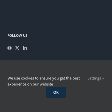
FOLLOW US
CONTACT
We use cookies to ensure you get the best
Settings
IMPRESSUM
experience on our website
OK
© 2023 LexTech Institute - UniNE