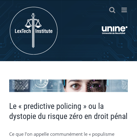
Passer
au
contenu
Voir
l'image
agrandie
Le « predictive policing » ou la
dystopie du risque zéro en droit pénal
Ce que l’on appelle communément le « populisme